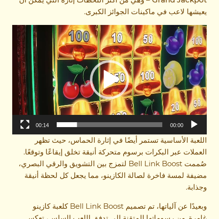
يعيشها لاعب في ماكينات الجوائز الكبرى.
Video
Player
00:14
00:00
اللعبة الأساسية تستمر أيضًا في إثارة الحماس، حيث تظهر
العملات عبر البكرات برسوم متحركة أنيقة تخلق إيقاعًا وتوقعًا.
صُممت Bell Link Boost لتمزج بين التشويق والرقي البصري،
مضيفة لمسة فاخرة لصالة الكازينو، مما يجعل كل لحظة أنيقة
وجذابة.
وبعيدًا عن آلياتها، تم تصميم Bell Link Boost كلعبة كازينو
غامرة. من رسوماتها المتقنة إلى تدفق اللعب السلس، تعكس