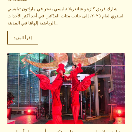
شارك فريق كازينو شانغريلا تبليسي بفخر في ماراثون تبليسي
السنوي لعام ٢٠٢٥، إلى جانب مئات العدّائين في أحد أكثر الأحداث
الرياضية إلهامًا في المدينة.
أظهر المشاركون قوة التحمل والإصرار في سباق العشرة
كيلومترات، وحقق أفضلهم زمنًا قدره ٤٨ دقيقة و٤٢ ثانية، بينما
إقرأ المزيد
أنهى باقي الفريق السباق في حوالي ٥١ دقيقة، مما وضع الفريق
ضمن أفضل الشركات المشاركة.
كما أكملت زميلاتنا السباق بروح عالية، حيث أنهين بين ساعة و١٧
دقيقة وساعة و٢٥ دقيقة، مؤكدات أن المثابرة والعمل الجماعي لا
يقلان أهمية عن السرعة.
وقالت المديرة العامة لكازينو شانغريلا تبليسي، هيلين كين:
“يعكس ماراثون تبليسي تمامًا قيم شانغريلا – الانضباط، الصمود،
والوحدة.”
وأكدت المشاركة مجددًا التزام الشركة بتحقيق توازن صحي بين
العمل والحياة.