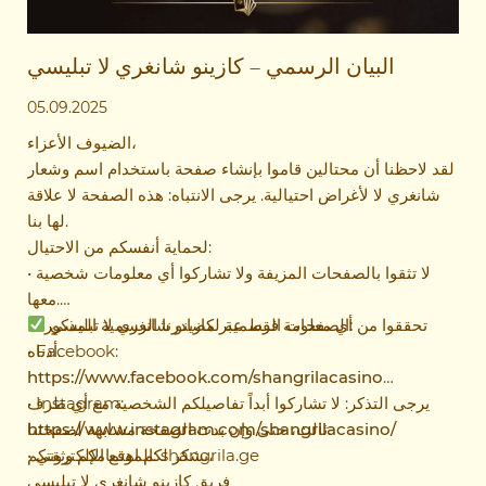
البيان الرسمي – كازينو شانغري لا تبليسي
05.09.2025
الضيوف الأعزاء،
لقد لاحظنا أن محتالين قاموا بإنشاء صفحة باستخدام اسم وشعار
شانغري لا لأغراض احتيالية. يرجى الانتباه: هذه الصفحة لا علاقة
لها بنا.
لحماية أنفسكم من الاحتيال:
• لا تثقوا بالصفحات المزيفة ولا تشاركوا أي معلومات شخصية
معها.
:
الصفحات الرسمية لكازينو شانغري لا تبليسي
• تحققوا من أي معلومة فقط عبر مصادرنا الرسمية المذكورة
أدناه.
• Facebook:
https://www.facebook.com/shangrilacasino
• Instagram:
يرجى التذكر: لا تشاركوا أبداً تفاصيلكم الشخصية مع أي طرف
ثالث، حتى وإن بدت الصفحة مشابهة لصفحتنا.
https://www.instagram.com/shangrilacasino/
نشكر لكم اهتمامكم وثقتكم،
• الموقع الإلكتروني: shangrila.ge
فريق كازينو شانغري لا تبليسي