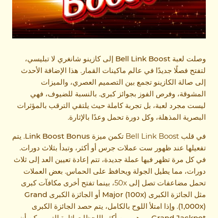
وصلت لعبة
Bell Link Boost
إلى كازينو شانغري لا تبليسي،
لتفتح فصلًا جديدًا في عالم ماكينات القمار. هذا الإضافة الأحدث
إلى صالة الكازينو تجمع بين التصميم العصري، والميزات
المشوقة، وفرص الفوز بجوائز كبرى. بالنسبة للضيوف، فهي
ليست مجرد لعبة، بل تجربة كاملة حيث يلتقي الترقب بالمؤثرات
البصرية المذهلة، وكل دورة تحمل وعدًا بالإثارة.
في قلب Bell Link Boost تكمن ميزة
Link Boost Bonus
. يتم
تفعيلها عند ظهور ست عملات جرس أو أكثر، وتبدأ بثلاث دورات.
في كل مرة تظهر فيها عملة جديدة، تتم إعادة تعيين العد إلى ثلاث
دورات، مما يطيل الجولة ويحافظ على الحماس. بعض العملات
تحمل مضاعفات تصل إلى 50x، بينما تفتح أخرى مكافآت كبرى
مثل
الجائزة الكبرى
Major (100x)
أو
الجائزة الكبرى
Grand
(1,000x)
. وإذا امتلأ اللوح بالكامل، يتم حصد
الجائزة الكبرى
Grand Jackpot
– وهي من أكثر اللحظات إثارة التي يمكن أن