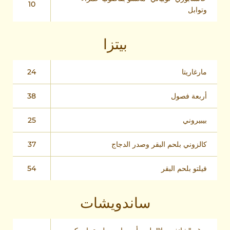
10
وتوابل
بيتزا
مارغاريتا
24
أربعة فصول
38
بيبيروني
25
كالزوني بلحم البقر وصدر الدجاج
37
فيلتو بلحم البقر
54
ساندويشات