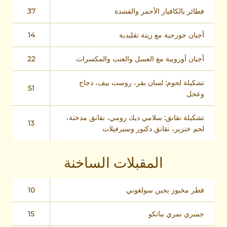
فطائر بالكافيار الأحمر والقشدة
37
أجبان جورجية مع زينة تقليدية
14
أجبان أوروبية مع العسل والعنب والمكسرات
22
تشكيلة لحوم: لسان بقر، روست بيف، دجاج
51
وعجل
تشكيلة نقانق: سلامي ديك رومي، نقانق مدخنة،
13
لحم خنزير، نقانق دكتور وسيرفيلات
المقبلات الساخنة
فطر مخبوز بجبن سولغوني
10
جمبري نمري ببانكو
15