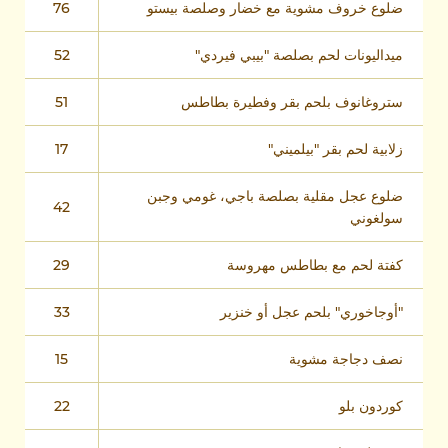
ضلوع خروف مشوية مع خضار وصلصة بيستو
76
ميداليونات لحم بصلصة "بيبي فيردي"
52
ستروغانوف بلحم بقر وفطيرة بطاطس
51
زلابية لحم بقر "بيلميني"
17
ضلوع عجل مقلية بصلصة باجي، غومي وجبن
42
سولغوني
كفتة لحم مع بطاطس مهروسة
29
"أوجاخوري" بلحم عجل أو خنزير
33
نصف دجاجة مشوية
15
كوردون بلو
22