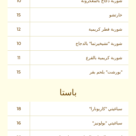
شوربة دجاج بالمعكرونة
10
خارتشو
15
شوربة فطر كريمية
12
شوربة "تشيخيرتما" بالدجاج
10
شوربة كريمية بالقرع
11
"بورشت" بلحم بقر
15
باستا
سباغيتي "كاربونارا"
18
سباغيتي "بولونيز"
16