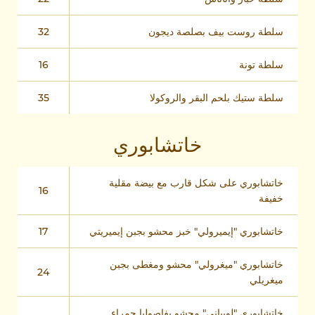
سلطة روست بيف بصلصة ديجون
32
سلطة تونة
16
سلطة ستيك بلحم البقر والروكولا
35
خاتشابوري
خاتشابوري على شكل قارب مع بيضة مقلية
16
خفيفة
خاتشابوري "إيميرولي" خبز محشو بجبن إيميريتي
17
خاتشابوري "ميغرولي" محشو ومغطى بجبن
24
ميغريلي
خاتشابوري "لوبياني" محشو بفاصوليا حمراء