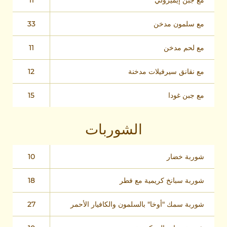
مع جبن إيميرولي
11
مع سلمون مدخن
33
مع لحم مدخن
11
مع نقانق سيرفيلات مدخنة
12
مع جبن غودا
15
الشوربات
شوربة خضار
10
شوربة سبانخ كريمية مع فطر
18
شوربة سمك "أوخا" بالسلمون والكافيار الأحمر
27