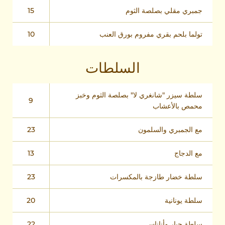
جمبري مقلي بصلصة الثوم
15
تولما بلحم بقري مفروم بورق العنب
10
السلطات
سلطة سيزر "شانغري لا" بصلصة الثوم وخبز
9
محمص بالأعشاب
مع الجمبري والسلمون
23
مع الدجاج
13
سلطة خضار طازجة بالمكسرات
23
سلطة يونانية
20
سلطة حبار وأناناس
22