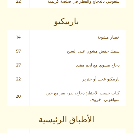
لينغويني بالدجاج والفطر في صلصة كريمية
22
باربيكيو
خضار مشوية
14
سمك حفش مشوي على السيخ
57
دجاج مشوي مع لحم مقدد
27
باربيكيو عجل أو خنزير
22
كباب حسب الاختيار: دجاج، بقر، بقر مع جبن
20
سولغوني، خروف
الأطباق الرئيسية