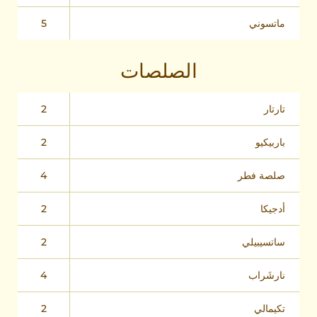
ماتسوني
5
الصلصات
تارتار
2
باربيكيو
2
صلصة فطر
4
أدجيكا
2
ساتسيبيلي
2
نارشَراب
4
تكيمالي
2