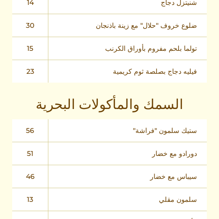
شنيتزل دجاج
14
ضلوع خروف "حلال" مع زينة باذنجان
30
تولما بلحم مفروم بأوراق الكرنب
15
فيليه دجاج بصلصة ثوم كريمية
23
السمك والمأكولات البحرية
ستيك سلمون "فراشة"
56
دورادو مع خضار
51
سيباس مع خضار
46
سلمون مقلي
13