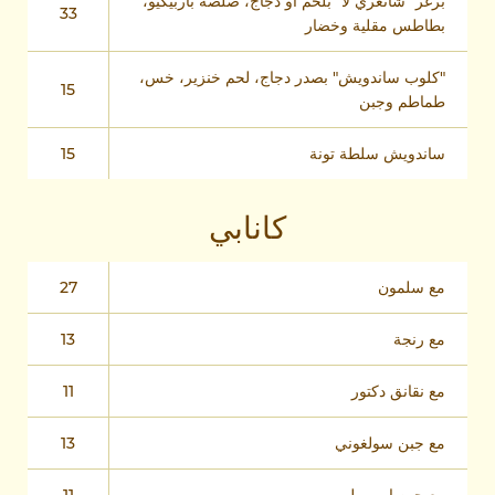
برغر "شانغري لا" بلحم أو دجاج، صلصة باربيكيو،
33
بطاطس مقلية وخضار
"كلوب ساندويش" بصدر دجاج، لحم خنزير، خس،
15
طماطم وجبن
ساندويش سلطة تونة
15
كانابي
مع سلمون
27
مع رنجة
13
مع نقانق دكتور
11
مع جبن سولغوني
13