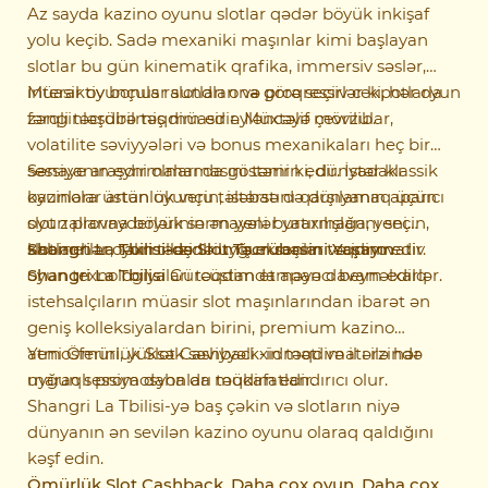
Az sayda kazino oyunu slotlar qədər böyük inkişaf
yolu keçib. Sadə mexaniki maşınlar kimi başlayan
slotlar bu gün kinematik qrafika, immersiv səslər,
interaktiv bonus raundları və proqressiv cekpotlarla
Müasir oyunçular slotları ona görə seçirlər ki, hər oyun
zənginləşdirilmiş müasir əyləncəyə çevrilib.
fərqli təcrübə təqdim edir. Müxtəlif mövzular,
volatilite səviyyələri və bonus mexanikaları heç bir
sessiyanın eyni olmamasını təmin edir. İstər klassik
Sənaye araşdırmaları da göstərir ki, dünyadakı
oyunlara üstünlük verin, istərsə də dünyanın aparıcı
kazinolar artan oyunçu tələbatını qarşılamaq üçün
oyun provayderlərinin ən yeni buraxılışlarını seçin,
slot zallarına böyük sərmayələr yatırmağa, yeni
slotlar hər oyun tərzinə uyğun seçim təqdim edir.
kabinetlər, təkmilləşdirilmiş ekranlar və innovativ
Shangri La Tbilisi-də Slot Təcrübəsini Yaşayın
oyun texnologiyaları təqdim etməyə davam edirlər.
Shangri La Tbilisi
Gürcüstanda aparıcı beynəlxalq
istehsalçıların müasir slot maşınlarından ibarət ən
geniş kolleksiyalardan birini, premium kazino
atmosferini, yüksək səviyyəli xidməti və il ərzində
Yeni Ömürlük Slot Cashback-in təqdimatı ilə hər
maraqlı promosyonları təqdim edir.
uyğun sessiya daha da mükafatlandırıcı olur.
Shangri La Tbilisi-yə baş çəkin və slotların niyə
dünyanın ən sevilən kazino oyunu olaraq qaldığını
kəşf edin.
Ömürlük Slot Cashback. Daha çox oyun. Daha çox