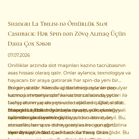
Shangri La Tbilisi-də Ömürlük Slot
Cashback: Hər Spin-dən Zövq Almaq Üçün
Daha Çox Səbəb
07.07.2026
Onilliklər ərzində slot maşınları kazino təcrübəsinin
əsas hissəsi olaraq qalır. Onlar əyləncə, texnologiya və
həyəcanı bir araya gətirərək hər spin-də yeni bir
imkan yaradır. Klassik üç barabanlı oyunlardan
Bu gün slotlar həm də qlobal miqyasda ən populyar
tutmuş, immersiv qrafika və bonus xüsusiyyətləri ilə
kazino kateqoriyasıdır və kazino zallarında oyun
təchiz olunmuş ən yeni video slotlara qədər, slotlar
fəaliyyətinin yarıdan çoxunu təşkil edir. Qlobal slot
bütün dünyada milyonlarla oyunçunun marağını
maşınları bazarı böyüməyə davam edir, çünki
Shangri La Tbilisi
-də biz inanırıq ki, yüksək səviyyəli
cəlb etməyə davam edir.
kazinolar yeni texnologiyalara, innovativ oyun
oyun təcrübəsi yalnız qalibiyyətdən ibarət deyil. Bu,
mexanikalarına və daim genişlənən oyun portfelinə
atmosfer, hər spin-in həyəcanı və hər qonağın
sərmayə yatırırlar.
ziyarəti boyunca dəyərli hiss olunması ilə bağlıdır. Bu
Yeni Ömürlük Slot Cashback ilə Tanış Olun