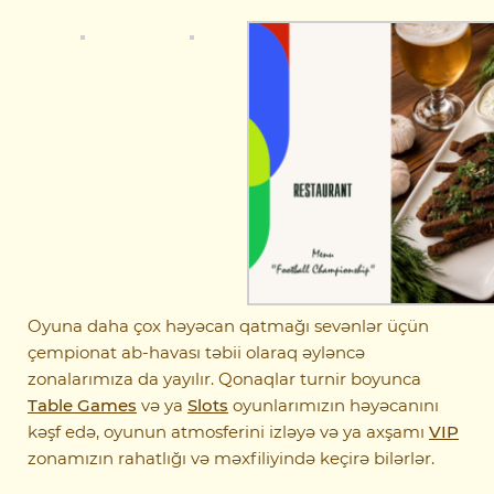
Oyuna daha çox həyəcan qatmağı sevənlər üçün
çempionat ab-havası təbii olaraq əyləncə
zonalarımıza da yayılır. Qonaqlar turnir boyunca
Table Games
və ya
Slots
oyunlarımızın həyəcanını
kəşf edə, oyunun atmosferini izləyə və ya axşamı
VIP
zonamızın rahatlığı və məxfiliyində keçirə bilərlər.