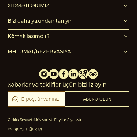
XİDMƏTLƏRİMİZ
Bizi daha yaxından tanıyın
Kömək lazımdır?
MƏLUMAT/REZERVASİYA
Xəbərlər və təkliflər üçün bizi izləyin
Gizlilik Siyasəti
Müvəqqəti Fayllar Siyasəti
İdarəçi: