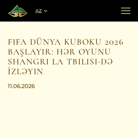
AZ
FIFA DÜNYA KUBOKU 2026
BAŞLAYIR: HƏR OYUNU
SHANGRI LA TBILISI-DƏ
İZLƏYIN
11.06.2026