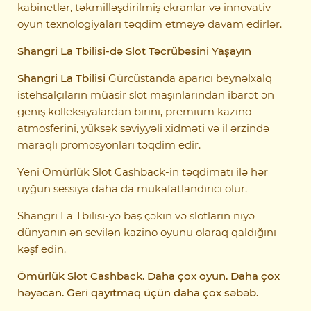
kabinetlər, təkmilləşdirilmiş ekranlar və innovativ
oyun texnologiyaları təqdim etməyə davam edirlər.
Shangri La Tbilisi-də Slot Təcrübəsini Yaşayın
Shangri La Tbilisi
Gürcüstanda aparıcı beynəlxalq
istehsalçıların müasir slot maşınlarından ibarət ən
geniş kolleksiyalardan birini, premium kazino
atmosferini, yüksək səviyyəli xidməti və il ərzində
maraqlı promosyonları təqdim edir.
Yeni Ömürlük Slot Cashback-in təqdimatı ilə hər
uyğun sessiya daha da mükafatlandırıcı olur.
Shangri La Tbilisi-yə baş çəkin və slotların niyə
dünyanın ən sevilən kazino oyunu olaraq qaldığını
kəşf edin.
Ömürlük Slot Cashback. Daha çox oyun. Daha çox
həyəcan. Geri qayıtmaq üçün daha çox səbəb.