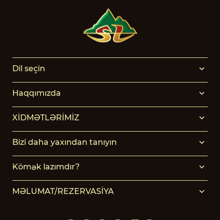
Dil seçin
Haqqımızda
XİDMƏTLƏRİMİZ
Bizi daha yaxından tanıyın
Kömək lazımdır?
MƏLUMAT/REZERVASİYA