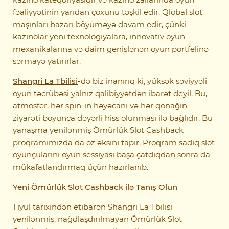
fəaliyyətinin yarıdan çoxunu təşkil edir. Qlobal slot
maşınları bazarı böyüməyə davam edir, çünki
kazinolar yeni texnologiyalara, innovativ oyun
mexanikalarına və daim genişlənən oyun portfelinə
sərmayə yatırırlar.
Shangri La Tbilisi
-də biz inanırıq ki, yüksək səviyyəli
oyun təcrübəsi yalnız qalibiyyətdən ibarət deyil. Bu,
atmosfer, hər spin-in həyəcanı və hər qonağın
ziyarəti boyunca dəyərli hiss olunması ilə bağlıdır. Bu
yanaşma yenilənmiş Ömürlük Slot Cashback
proqramımızda da öz əksini tapır. Proqram sadiq slot
oyunçularını oyun sessiyası başa çatdıqdan sonra da
mükafatlandırmaq üçün hazırlanıb.
Yeni Ömürlük Slot Cashback ilə Tanış Olun
1 iyul tarixindən etibarən Shangri La Tbilisi
yenilənmiş, nağdlaşdırılmayan Ömürlük Slot