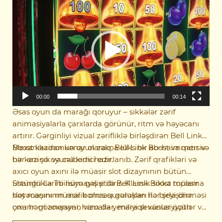
Video
etdiyi, gözlənintinin möhtəşəm vizuallarla birləşdiyi
başlayır. Hər yeni sikkə göründükdə say yenidən üçə
Player
bir təcrübədir.
qayıdır, tur uzanır və həyəcan davam edir. Bəzi
sikkələr 50x-ə qədər çoxaldıcı gətirir, digərləri isə
Major Jackpot (100x) və ya Grand Jackpot (1,000x)
kimi böyük uduşların kilidini açır. Əgər lövhə
tamamilə dolarsa, Grand Jackpot qazanılır – bu isə
slot oyunlarında yaşana biləcək ən həyəcanlı
anlardan biridir.
00:00
00:14
Əsas oyun da marağı qoruyur – sikkələr zərif
animasiyalarla çarxlarda görünür, ritm və həyəcanı
artırır. Gərginliyi vizual zərifliklə birləşdirən Bell Link
Boost kazinonun oyun zalına lüks bir ab-hava qatır və
Mexanikadan kənar olaraq, Bell Link Boost immersiv
hər anı şık və cəlbedici edir.
bir kazino oyunu kimi hazırlanıb. Zərif qrafikləri və
axıcı oyun axını ilə müasir slot dizaynının bütün
üstünlüklərini nümayiş etdirir. Klassik sikkə toplama
Shangri La Tbilisiyə gəlişi ilə Bell Link Boost müasir
həyəcanını müasir bonus quruluşları ilə birləşdirməsi
slot maşınının malik olması gərəkən hər şeyi önə
onu həm ənənəni, həm də yeniliyi sevənlər üçün
çıxarır: gözoxşayan vizuallar, maraqlı xüsusiyyətlər və
seçilən bir oyun edir.
böyük uduşların həyəcanı. Bu, sadəcə bir oyun deyil –