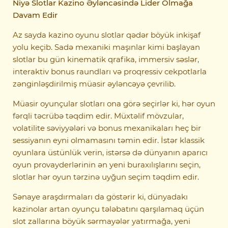
Niyə Slotlar Kazino Əyləncəsində Lider Olmağa
Davam Edir
Az sayda kazino oyunu slotlar qədər böyük inkişaf
yolu keçib. Sadə mexaniki maşınlar kimi başlayan
slotlar bu gün kinematik qrafika, immersiv səslər,
interaktiv bonus raundları və proqressiv cekpotlarla
zənginləşdirilmiş müasir əyləncəyə çevrilib.
Müasir oyunçular slotları ona görə seçirlər ki, hər oyun
fərqli təcrübə təqdim edir. Müxtəlif mövzular,
volatilite səviyyələri və bonus mexanikaları heç bir
sessiyanın eyni olmamasını təmin edir. İstər klassik
oyunlara üstünlük verin, istərsə də dünyanın aparıcı
oyun provayderlərinin ən yeni buraxılışlarını seçin,
slotlar hər oyun tərzinə uyğun seçim təqdim edir.
Sənaye araşdırmaları da göstərir ki, dünyadakı
kazinolar artan oyunçu tələbatını qarşılamaq üçün
slot zallarına böyük sərmayələr yatırmağa, yeni