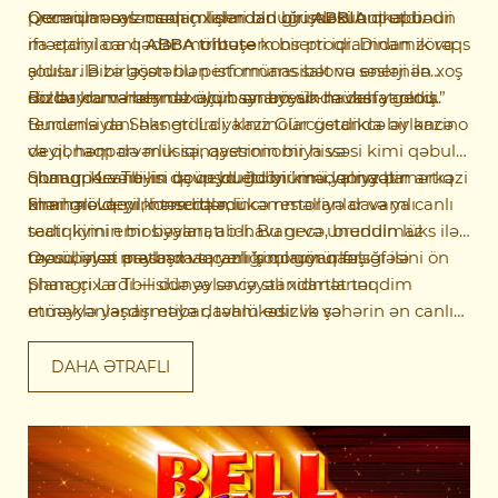
premium əyləncənin lideri olduğunu sübut etdi.
Qonaqlarımız canlı çıxışlardan girişdəki unikal bədii
Gecənin əsas məqamlarından biri
ABBIA
qrupunun
məqamlara qədər möhtəşəm bir proqramdan zövq
ifa etdiyi canlı
ABBA tribute
konserti idi. Dinamik rəqs
aldılar. Bizə göstərilən isti münasibət və səslənən xoş
şousu ilə birləşən bu performans salonu enerji ilə
sözlər komandamız üçün ən böyük mükafat oldu.”
doldurdu və beynəlxalq bayram ab-havası yaratdı.
Bu bayram həm də oyun sənayesində daha geniş
Bununla da Shangri La yalnız Gürcüstanda bir kazino
tendensiyanı əks etdirdi: kazinolar getdikcə əyləncə
deyil, həm də musiqi, qastronomiya və
və qonaqpərvərlik sənayesinin bir hissəsi kimi qəbul
qonaqpərvərliyin qovuşduğu bir mədəniyyət mərkəzi
olunur. Keane-in də qeyd etdiyi kimi, qonaqlar artıq
Shangri La Tbilisi üçün bu ildönümü yalnız bir
kimi mövqeyini təsdiqlədi.
Shangri La-nı konsertlər, incə restoranlar və ya canlı
mərhələ deyil, həm də mükəmməlliyə davamlı
teatr kimi emosiyaları, ab-havanı və unudulmaz
sadiqliyinin bir bəyanatı idi. Bu gecə, brendin lüks ilə
təcrübələri paylaşmaq yeri kimi görürlər.
məsuliyyət arasında tarazlığı qoruyan fəlsəfəsini ön
Oyun, incə mətbəx və canlı şouların qarışığı ilə
plana çıxardı — dünya səviyyəli xidmət təqdim
Shangri La Tbilisidə əyləncə standartlarını
etməklə yanaşı etibar, təhlükəsizlik və
müəyyənləşdirməyə davam edir və şəhərin ən canlı
qonaqpərvərliyi təmin etdi.
məkanlarından biri olaraq qalır. Qonaqlar tədbirdən
unudulmaz xatirələrlə ayrıldılar və bir daha təsdiq
DAHA ƏTRAFLI
etdilər ki, Shangri La həqiqətən də “şəhərin ən böyük
oyunu”dur.