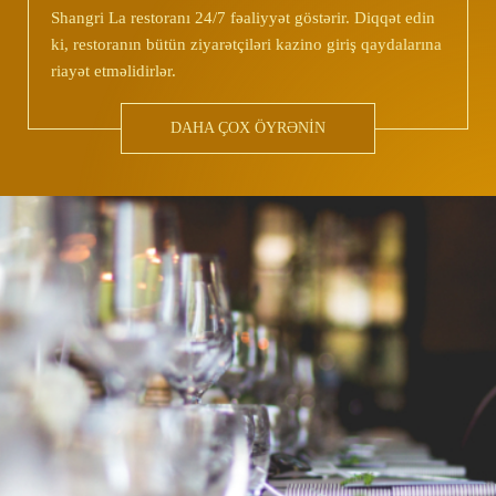
Shangri La restoranı 24/7 fəaliyyət göstərir. Diqqət edin
ki, restoranın bütün ziyarətçiləri kazino giriş qaydalarına
riayət etməlidirlər.
DAHA ÇOX ÖYRƏNİN