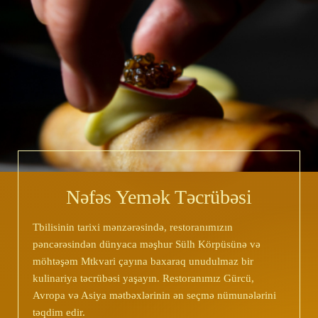
Nəfəs Yemək Təcrübəsi
Tbilisinin tarixi mənzərəsində, restoranımızın
pəncərəsindən dünyaca məşhur Sülh Körpüsünə və
möhtəşəm Mtkvari çayına baxaraq unudulmaz bir
kulinariya təcrübəsi yaşayın. Restoranımız Gürcü,
Avropa və Asiya mətbəxlərinin ən seçmə nümunələrini
təqdim edir.