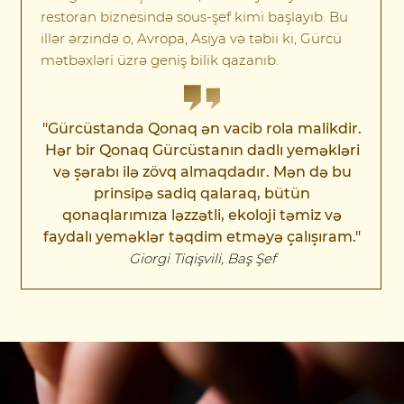
restoran biznesində sous-şef kimi başlayıb. Bu
illər ərzində o, Avropa, Asiya və təbii ki, Gürcü
mətbəxləri üzrə geniş bilik qazanıb.
"Gürcüstanda Qonaq ən vacib rola malikdir.
Hər bir Qonaq Gürcüstanın dadlı yeməkləri
və şərabı ilə zövq almaqdadır. Mən də bu
prinsipə sadiq qalaraq, bütün
qonaqlarımıza ləzzətli, ekoloji təmiz və
faydalı yeməklər təqdim etməyə çalışıram."
Giorgi Tiqişvili, Baş Şef