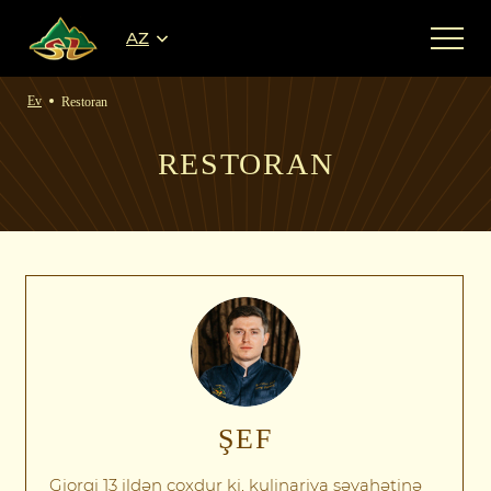
AZ
Ev
Restoran
RESTORAN
ŞEF
Giorgi 13 ildən çoxdur ki, kulinariya səyahətinə