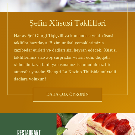
Şefin Xüsusi Təklifləri
Hər ay Şef Giorgi Tiqişvili və komandası yeni xüsusi
təkliflər hazırlayır. Bizim unikal yeməklərimizin
cazibədar ətirləri və dadları sizi heyran edəcək. Xüsusi
təkliflərimiz sizə xoş sürprizlər vətarif edir, diqqətli
xidmətimiz və fərdi yanaşmamız isə unudulmaz bir
atmosfer yaradır. Shangri La Kazino Tbilisidə müxtəlif
dadlara yoluxun!
DAHA ÇOX ÖYRƏNİN