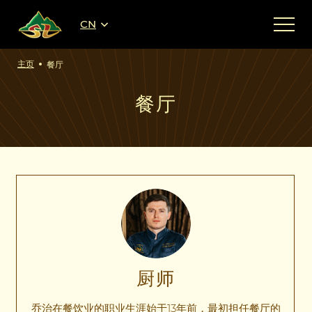
CN
主页
餐厅
餐厅
厨师
乔治在餐饮业的职业生涯始于13年前，最初担任餐厅的