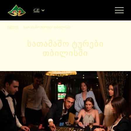
GE
სახლი
სათამაშო ტურები თბილისში
ᲡᲐᲗᲐᲛᲐᲨᲝ ᲢᲣᲠᲔᲑᲘ
ᲗᲑᲘᲚᲘᲡᲨᲘ