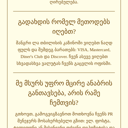
ღირებულება.
ᲒᲐᲓᲐᲮᲓᲘᲡ ᲠᲝᲛᲔᲚ ᲛᲔᲗᲝᲓᲔᲑᲡ
ᲘᲦᲔᲑᲗ?
შანგრი ლა თბილისის კაზინოში ვიღებთ ნაღდ
ფულს და შემდეგ ბარათებს: VISA, Mastercard,
Diner's Club და Discover. ჩვენ ასევე ვიღებთ
სხვადასხვა ვალუტას ჩვენს გაცვლის ოფისში.
ᲛᲔ ᲛᲡᲣᲠᲡ ᲣᲤᲠᲝ ᲛᲪᲘᲠᲔ ᲐᲜᲐᲑᲠᲘᲡ
ᲒᲐᲜᲗᲐᲕᲡᲔᲑᲐ, ᲐᲠᲘᲡ ᲠᲐᲛᲔ
ᲩᲔᲛᲗᲕᲘᲡ?
გთხოვთ, გამოგვიგზავნოთ მოთხოვნა ჩვენს PR
მენეჯერს მოსახერხებელი გზით: ელ. ფოსტა,
ტელეფონი ან მესინჯერი თქვენი დეპოზიტისა და