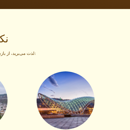
نک
در حالی که از تجربه بازی در کازینو Shangri La Tbilisi لذت می‌برید، از بازدید از مکان‌های دیدنی شهر غافل نشوید: