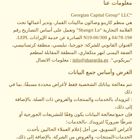
معلومات عنا
“Georgian Capital Group” LLC
هي منظم كازينو وصالون ماكينات القمار، وتدير أعمالها تحت
العلامة التجارية “Shangri La” وتعمل على أساس التصاريح رقم
#19-04/78 و N19-06/300 الصادرة عن خدمة الإيرادات LEPL.
العنوان القانوني للشركة: جورجيا، تبليسي، منطقة كرتسانيسي،
الضفة اليمنى لنهر متكفاري، المنطقة المقابلة لمطعم
“بيريكوني”.
info@shangrila.ge
; معلومات الاتصال
الغرض وأساس جمع البيانات
تتم معالجة بياناتك الشخصية فقط لأغراض محددة مسبقًا، بما في
ذلك
: لتزويدك بالخدمات والمنتجات والعروض ذات الصلة. بالإضافة
إلى ذلك،
فإن جمع/معالجة البيانات يكون وفقًا للتشريعات الجورجية أو
شرطًا ضروريًا لتزويدك -بالخدمات؛
لأغراض التسويق، من أجل إعلام العملاء الحاليين بأحدث
الخدمات/المنتجات- والعروض من الشركة. بالإضافة إلى ذلك،