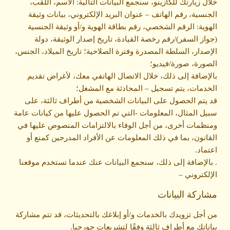
خلال زيارتك للكازينو، سنجمع البيانات التالية: الاسم، اللقب،
الجنسية، رقم الهاتف – عنوان البريد الإلكتروني، بيانات وثيقة
الهوية: الرقم الشخصي، رقم بطاقة الهوية و/أو وثيقة الجنسية
(جواز السفر)/رقم رخصة القيادة، تاريخ إصدار الوثيقة، دولة
الإصدار، السلطة المصدرة وفترة الصلاحية؛ تاريخ الميلاد، الجنس،
الصورة، صورة/فيديو؛
بالإضافة إلى ذلك، خلال الاتصال الهاتفي معك، لأغراض تقديم
الخدمات، يتم تسجيل – المحادثة مع المشغل؛
قد يتم الحصول على البيانات الشخصية من أطراف ثالثة، على
سبيل المثال، المعلومات -التي تم الحصول عليها من كيانات عامة
ومنظمات أخرى، من أجل الوفاء بالالتزامات المنصوص عليها في
القانون، بما في ذلك المعلومات عن الأفراد المدرجين كمنع أو
اعتماد.
. بالإضافة إلى ذلك، سنجمع البيانات عنك عندما تستخدم موقعنا
الإلكتروني –
مشاركة البيانات
من أجل تزويدك بالخدمات و/أو إبلاغك بالتحديثات، قد تتم مشاركة
بياناتك مع أطراف ثالثة وفقًا لتشريعات جورجيا.