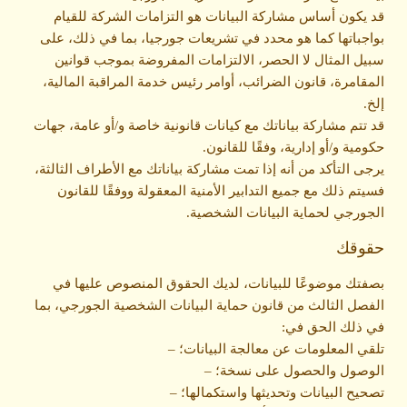
قد يكون أساس مشاركة البيانات هو التزامات الشركة للقيام
بواجباتها كما هو محدد في تشريعات جورجيا، بما في ذلك، على
سبيل المثال لا الحصر، الالتزامات المفروضة بموجب قوانين
المقامرة، قانون الضرائب، أوامر رئيس خدمة المراقبة المالية،
إلخ.
قد تتم مشاركة بياناتك مع كيانات قانونية خاصة و/أو عامة، جهات
حكومية و/أو إدارية، وفقًا للقانون.
يرجى التأكد من أنه إذا تمت مشاركة بياناتك مع الأطراف الثالثة،
فسيتم ذلك مع جميع التدابير الأمنية المعقولة ووفقًا للقانون
الجورجي لحماية البيانات الشخصية.
حقوقك
بصفتك موضوعًا للبيانات، لديك الحقوق المنصوص عليها في
الفصل الثالث من قانون حماية البيانات الشخصية الجورجي، بما
في ذلك الحق في:
تلقي المعلومات عن معالجة البيانات؛ –
الوصول والحصول على نسخة؛ –
تصحيح البيانات وتحديثها واستكمالها؛ –