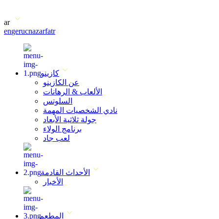
ar
en
ge
ru
cn
az
ar
fa
tr
كازينو
عن الكازينو
الألعاب & الرهانات
السلوتس
نادي الشخصيات المهمة
جولة ثلاثية الأبعاد
برنامج الولاء
لعب جاد
الأحداث القادمة
الأخبار
المطعم