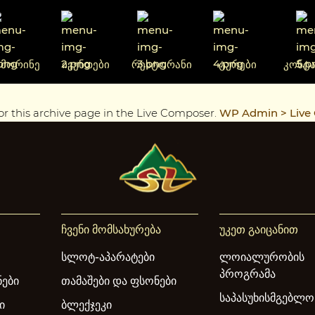
ᲐᲛᲝᲠᲘᲜᲔ
ᲘᲕᲔᲜᲗᲔᲑᲘ
ᲠᲔᲡᲢᲝᲠᲐᲜᲘ
ᲢᲣᲠᲔᲑᲘ
ᲙᲝᲜᲢᲐ
or this archive page in the Live Composer.
WP Admin > Live 
ჩვენი მომსახურება
უკეთ გაიცანით
სლოტ-აპარატები
ლოიალურობის
პროგრამა
ნები
თამაშები და ფსონები
საპასუხისმგებლო
ი
ბლექჯეკი