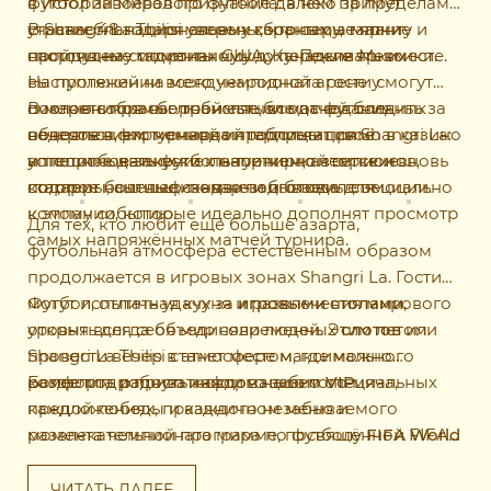
в истории мирового футбола: в нём примут
футбол завоевал признание далеко за пределами
участие 48 национальных сборных, а матчи
страны благодаря своему характеру, таланту и
В Shangri La Tbilisi уверены, что самые яркие
пройдут на стадионах США, Канады и Мексики.
настоящему спортивному духу. После ярких
спортивные моменты нужно переживать вместе.
выступлений на международной арене у
На протяжении всего чемпионата гости смогут
поклонников сборной есть все основания
смотреть прямые трансляции матчей, следить за
В меню собраны любимые блюда футбольных
надеяться, что команда продолжит своё
обновлением турнирной таблицы прямо в казино
вечеров в фирменной интерпретации Shangri La:
успешное движение по турнирной сетке и вновь
и попробовать футбольное меню чемпионов,
аппетитные закуски к напиткам, авторские
подарит болельщикам незабываемые эмоции.
которое наш шеф-повар подготовил специально
стартеры, сытные сэндвичи и блюда для
к этому событию.
компании, которые идеально дополнят просмотр
Для тех, кто любит ещё больше азарта,
самых напряжённых матчей турнира.
футбольная атмосфера естественным образом
продолжается в игровых зонах Shangri La. Гости
могут испытать удачу за
Футбол, отличная кухня и развлечения мирового
игровыми столами
,
открыть для себя мир современных
уровня всегда объединяли людей. Этим летом
слотов
или
провести вечер в атмосфере максимального
Shangri La Tbilisi станет местом, где можно
комфорта и приватности в нашем
разделить радость каждого забитого мяча,
Более подробную информацию о специальных
VIP
.
каждой победы и каждого незабываемого
предложениях, праздничном меню и
момента чемпионата мира по футболу
развлекательной программе, посвящённой FIFA
FIFA World
Cup 2026
World Cup 2026, вы можете найти в разделе
.
«
Контакты
» на нашем сайте.
ЧИТАТЬ ДАЛЕЕ