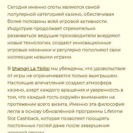
Сегодня именно слоты являются самой
популярной категорией казино, обеспечивая
более половины всей игровой активности.
Индустрия продолжает стремительно
развиваться: ведущие производители внедряют
новые технологии, создают инновационные
игровые механики и регулярно пополняют свои
коллекции новыми играми.
В
Shangri La Tbilisi
мы убеждены, что удовольствие
от игры не ограничивается только выигрышем.
Настоящие впечатления создают атмосфера
казино, азарт каждого вращения и уверенность в
том, что каждый гость окружён вниманием на
протяжении всего визита. Именно эта философия
легла в основу обновлённой программы Lifetime
Slot Cashback, которая позволяет поощрять
постоянных гостей даже после завершения
игровой сессии.