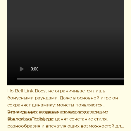
Но Bell Link Boost не ограничивается лишь
бонусными раундами. Даже в основной игре он
сохраняет динамику: монеты появляются
неожиданно, создавая атмосферу азарта и
Эта игра органично вписалась в коллекцию
вовлекая в процесс.
Shangri La Tbilisi, где ценят сочетание стиля,
разнообразия и впечатляющих возможностей для