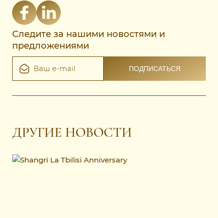
Следите за нашими новостями и
предложениями
ДРУГИЕ НОВОСТИ