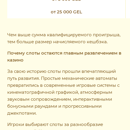
от 25 000 GEL
Чем выше сумма квалифицируемого проигрыша,
тем больше размер начисляемого кешбэка.
Почему слоты остаются главным развлечением в
казино
За свою историю слоты прошли впечатляющий
путь развития. Простые механические автоматы
превратились в современные игровые системы с
кинематографичной графикой, атмосферным
звуковым сопровождением, интерактивными
бонусными раундами и прогрессивными
джекпотами.
Игроки выбирают слоты за разнообразие