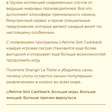
в Грузии коллекций современных слотов от
ведущих мировых производителей. Всё это
дополняют атмосфера премиального казино,
безупречный сервис и яркие специальные
предложения, которые делают каждый визит по-
настоящему особенным.
С появлением программы Lifetime Slot Cashback
каждая игровая сессия становится ещё более
выгодной и открывает ещё больше возможностей
продолжить игру.
Посетите Shangri La Tbilisi и убедитесь сами,
почему слоты остаются самым популярным
развлечением в казино во всём мире.
Lifetime Slot Cashback. Больше игры. Больше
эмоций. Больше причин вернуться.