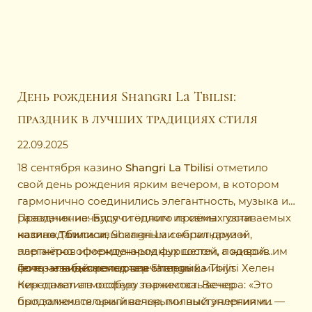
День рождения Shangri La Tbilisi:
праздник в лучших традициях стиля
22.09.2025
18 сентября казино
Shangri
La
Tbilisi
отметило
свой день рождения ярким вечером, в котором
гармонично соединились элегантность, музыка и
развлечение. Будучи одним из самых узнаваемых
Праздник начался с тёплого приёма: гости
казино Тбилиси
наслаждались изысканными напитками и
, Shangri La собрал друзей,
партнёров и международных гостей, подарив им
элегантно оформленным фуршетом, а живой
ночь незабываемых впечатлений.
фото- и видеорепортаж с первых минут
Генеральный менеджер Shangri La Tbilisi Хелен
передавал атмосферу торжества. Вечер
Кин отметила особую значимость вечера:
«Это
продолжился оригинальными выступлениями —
был замечательный вечер, полный энергии и