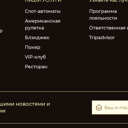
НАШИ УСЛУГИ
Узнайте нас лу
Слот-автоматы
Программа
лояльности
Американская
рулетка
Ответственная 
р
Блэкджек
Tripadvisor
Покер
VIP-клуб
Ресторан
ашими новостями и
ми