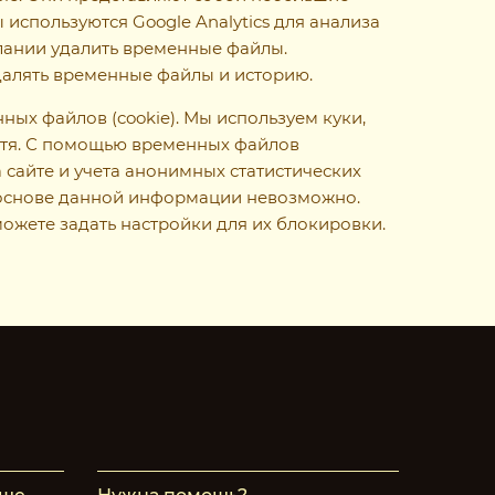
используются Google Analytics для анализа
лании удалить временные файлы.
удалять временные файлы и историю.
ых файлов (cookie). Мы используем куки,
остя. С помощью временных файлов
 сайте и учета анонимных статистических
а основе данной информации невозможно.
ожете задать настройки для их блокировки.