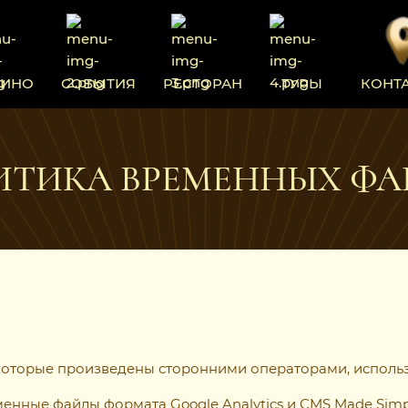
ЗИНО
СОБЫТИЯ
РЕСТОРАН
ТУРЫ
КОНТ
ИТИКА ВРЕМЕННЫХ ФА
, которые произведены сторонними операторами, исполь
енные файлы формата Google Analytics и CMS Made Sim