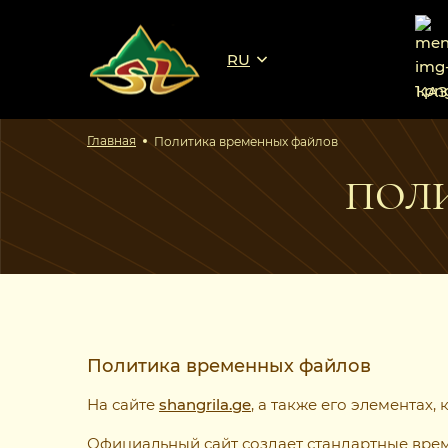
RU
КА
Главная
Политика временных файлов
ПОЛ
Политика временных файлов
На сайте
shangrila.ge
, а также его элементах
Официальный сайт создает стандартные врем