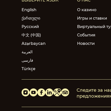
ВЫБЕРИТЕ ЯЗЫК
О НАС
English
О казино
ქართული
Игры и ставки
Русский
Виртуальный ту
中文 (中国)
События
Azərbaycan
Новости
العربية
فارسی
Türkçe
Следите за н
предложения