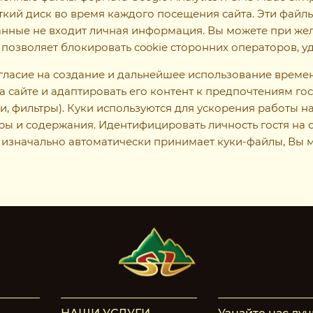
ий диск во время каждого посещения сайта. Эти файлы 
анные не входит личная информация. Вы можете при же
 позволяет блокировать cookie сторонних операторов, 
гласие на создание и дальнейшее использование временн
 сайте и адаптировать его контент к предпочтениям г
 фильтры). Куки используются для ускорения работы на
ры и содержания. Идентифицировать личность гостя н
в изначально автоматически принимает куки-файлы, Вы м