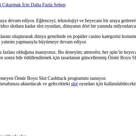
i Çıkarmak İçin Daha Fazla Sebep
ya devam ediyor. Eğlenceyi, teknolojiyi ve heyecanı bir araya getirerek
i video slotlara kadar slot oyunları, dünyanın dört bir yanında milyonla
azlasını oluşturarak dünya genelinde en popüler casino kategorisi konumun
ne yatırım yapmasıyla büyümeye devam ediyor.
 fazlası olduğuna inanıyoruz. Bu deneyim; atmosfer, her spin’in heyeca
ikten sonra bile ödüllendirmek için tasarlanan güncellenmiş Ömür Boyu 
rilemeyen Ömür Boyu Slot Cashback programını sunuyor.
hesabınıza aktarılacak ve gelecekteki
slot
oyunları için kullanılabilecekti