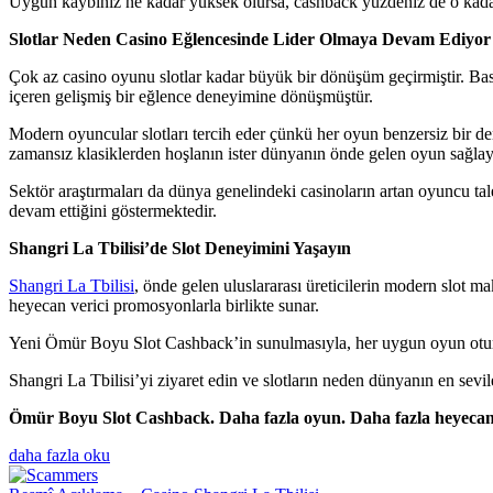
Uygun kaybınız ne kadar yüksek olursa, cashback yüzdeniz de o kada
Slotlar Neden Casino Eğlencesinde Lider Olmaya Devam Ediyor
Çok az casino oyunu slotlar kadar büyük bir dönüşüm geçirmiştir. Basit 
içeren gelişmiş bir eğlence deneyimine dönüşmüştür.
Modern oyuncular slotları tercih eder çünkü her oyun benzersiz bir den
zamansız klasiklerden hoşlanın ister dünyanın önde gelen oyun sağlayıc
Sektör araştırmaları da dünya genelindeki casinoların artan oyuncu tale
devam ettiğini göstermektedir.
Shangri La Tbilisi’de Slot Deneyimini Yaşayın
Shangri La Tbilisi
, önde gelen uluslararası üreticilerin modern slot 
heyecan verici promosyonlarla birlikte sunar.
Yeni Ömür Boyu Slot Cashback’in sunulmasıyla, her uygun oyun oturu
Shangri La Tbilisi’yi ziyaret edin ve slotların neden dünyanın en sev
Ömür Boyu Slot Cashback. Daha fazla oyun. Daha fazla heyecan.
daha fazla oku