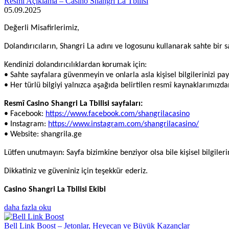
Resmî Açıklama – Casino Shangri La Tbilisi
05.09.2025
Değerli Misafirlerimiz,
Dolandırıcıların, Shangri La adını ve logosunu kullanarak sahte bir say
Kendinizi dolandırıcılıklardan korumak için:
• Sahte sayfalara güvenmeyin ve onlarla asla kişisel bilgilerinizi pa
• Her türlü bilgiyi yalnızca aşağıda belirtilen resmî kaynaklarımızd
Resmî Casino Shangri La Tbilisi sayfaları:
• Facebook:
https://www.facebook.com/shangrilacasino
• Instagram:
https://www.instagram.com/shangrilacasino/
• Website: shangrila.ge
Lütfen unutmayın: Sayfa bizimkine benziyor olsa bile kişisel bilgiler
Dikkatiniz ve güveniniz için teşekkür ederiz.
Casino Shangri La Tbilisi Ekibi
daha fazla oku
Bell Link Boost – Jetonlar, Heyecan ve Büyük Kazançlar