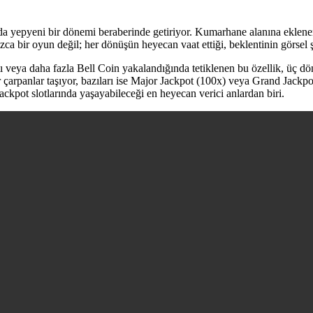
da yepyeni bir dönemi beraberinde getiriyor. Kumarhane alanına eklenen 
alnızca bir oyun değil; her dönüşün heyecan vaat ettiği, beklentinin görse
ı veya daha fazla Bell Coin yakalandığında tetiklenen bu özellik, üç dön
 çarpanlar taşıyor, bazıları ise Major Jackpot (100x) veya Grand Jackpo
kpot slotlarında yaşayabileceği en heyecan verici anlardan biri.