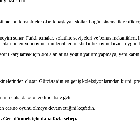
r yüksek olur.
mekanik makineler olarak başlayan slotlar, bugün sinematik grafikler, et
eyim sunar. Farklı temalar, volatilite seviyeleri ve bonus mekanikleri,
ılarının en yeni oyunlarını tercih edin, slotlar her oyun tarzına uygun 
bini karşılamak için slot alanlarına yoğun yatırım yapmaya, yeni kabinle
makinelerinden oluşan Gürcistan’ın en geniş koleksiyonlarından birini;
mu daha da ödüllendirici hale gelir.
ilen casino oyunu olmaya devam ettiğini keşfedin.
 Geri dönmek için daha fazla sebep.