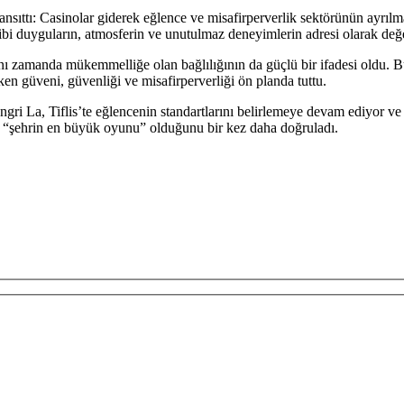
ıttı: Casinolar giderek eğlence ve misafirperverlik sektörünün ayrılmaz
 gibi duyguların, atmosferin ve unutulmaz deneyimlerin adresi olarak değe
nı zamanda mükemmelliğe olan bağlılığının da güçlü bir ifadesi oldu. B
n güveni, güvenliği ve misafirperverliği ön planda tuttu.
gri La, Tiflis’te eğlencenin standartlarını belirlemeye devam ediyor ve 
e “şehrin en büyük oyunu” olduğunu bir kez daha doğruladı.