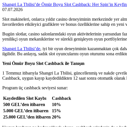
Shangri La Tbilisi’de Ömür Boyu Slot Cashback: Her Spin’in Keyfin
07.07.2026
Slot makineleri, onlarca yıldır casino deneyiminin merkezinde yer alma
favorilerden etkileyici grafiklere ve bonus özelliklerine sahip en yen
Bugün slotlar, casino salonlarındaki oyun aktivitelerinin yarısından f
yenilikçi oyun mekaniklerine ve sürekli genişleyen oyun portföyleri
Shangri La Tbilisi’de
, iyi bir oyun deneyiminin kazanmaktan çok daha
ilgilidir. Bu anlayış, sadık slot oyuncularını oyun oturumu sona erd
Yeni Ömür Boyu Slot Cashback ile Tanışın
1 Temmuz itibarıyla Shangri La Tbilisi, güncellenmiş ve nakde çev
Cashback, uygun kayıp kaydedildikten 12 saat sonra otomatik olarak 
Program üç cashback seviyesi sunar:
Kaydedilen Slot Kaybı
Cashback
500 GEL’den itibaren
10%
5.000 GEL’den itibaren
15%
25.000 GEL’den itibaren
20%