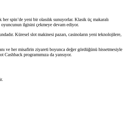
 her spin’de yeni bir olasılık sunuyorlar. Klasik üç makaralı
rca oyuncunun ilgisini çekmeye devam ediyor.
dadır. Küresel slot makinesi pazarı, casinoların yeni teknolojilere,
nı ve her misafirin ziyareti boyunca değer gördüğünü hissetmesiyle
Slot Cashback programımıza da yansıyor.
r.