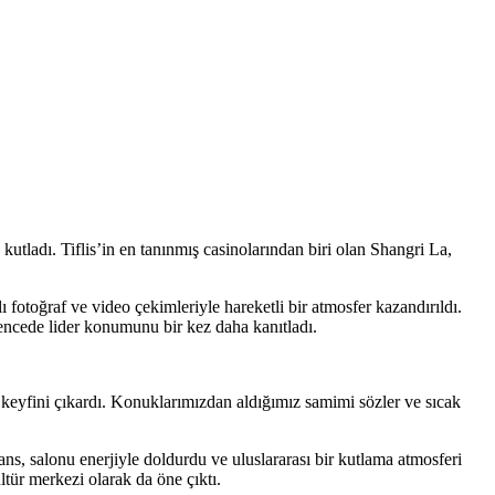
tladı. Tiflis’in en tanınmış casinolarından biri olan Shangri La,
ı fotoğraf ve video çekimleriyle hareketli bir atmosfer kazandırıldı.
encede lider konumunu bir kez daha kanıtladı.
n keyfini çıkardı. Konuklarımızdan aldığımız samimi sözler ve sıcak
, salonu enerjiyle doldurdu ve uluslararası bir kutlama atmosferi
tür merkezi olarak da öne çıktı.