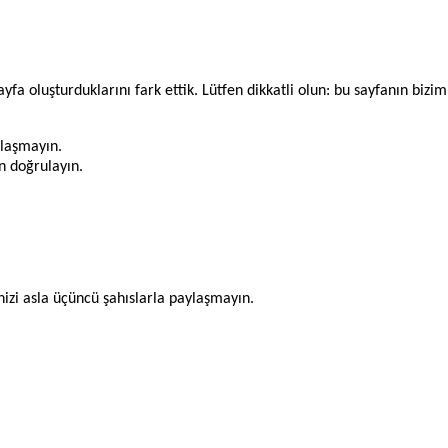
fa oluşturduklarını fark ettik. Lütfen dikkatli olun: bu sayfanın bizimle
ylaşmayın.
an doğrulayın.
inizi asla üçüncü şahıslarla paylaşmayın.