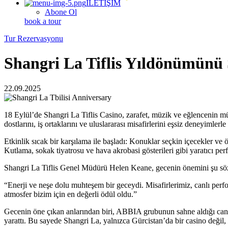
İLETİŞİM
Abone Ol
book a tour
Tur Rezervasyonu
Shangri La Tiflis Yıldönümünü 
22.09.2025
18 Eylül’de Shangri La Tiflis Casino, zarafet, müzik ve eğlencenin m
dostlarını, iş ortaklarını ve uluslararası misafirlerini eşsiz deneyimlerl
Etkinlik sıcak bir karşılama ile başladı: Konuklar seçkin içecekler ve 
Kutlama, sokak tiyatrosu ve hava akrobasi gösterileri gibi yaratıcı 
Shangri La Tiflis Genel Müdürü Helen Keane, gecenin önemini şu söz
“Enerji ve neşe dolu muhteşem bir geceydi. Misafirlerimiz, canlı perfo
atmosfer bizim için en değerli ödül oldu.”
Gecenin öne çıkan anlarından biri, ABBIA grubunun sahne aldığı canlı
yarattı. Bu sayede Shangri La, yalnızca Gürcistan’da bir casino değil