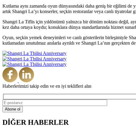
Kutlama aynı zamanda oyun dünyasındaki daha geniş bir eğilimi de yans
artık Shangri La’yı konserler, seçkin restoranlar veya canlı tiyatrolar
Shangri La Tiflis için yıldönümü yalnızca bir dönüm noktası değil, ay
kez daha ortaya koydu; konuklara dünya standartlarında hizmet sunarke
Oyun, seçkin yemek deneyimleri ve canlı gösterilerin birleşimiyle Shan
kutlamadan unutulmaz anılarla ayrıldı ve Shangri La’nın gerçekten d
Haberlerimizi takip edin ve en iyi teklifleri alın
DİĞER HABERLER