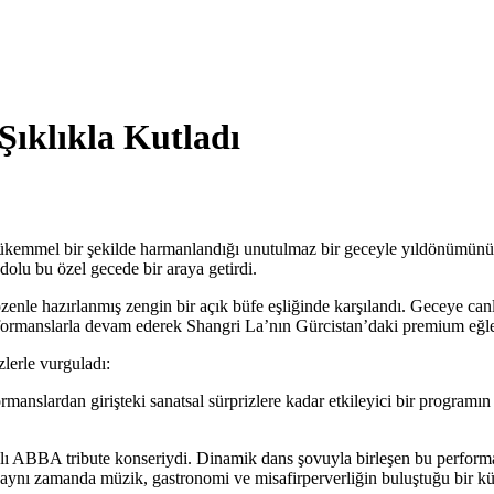
Şıklıkla Kutladı
ükemmel bir şekilde harmanlandığı unutulmaz bir geceyle yıldönümünü ku
e dolu bu özel gecede bir araya getirdi.
özenle hazırlanmış zengin bir açık büfe eşliğinde karşılandı. Geceye canl
performanslarla devam ederek Shangri La’nın Gürcistan’daki premium eğl
lerle vurguladı:
rmanslardan girişteki sanatsal sürprizlere kadar etkileyici bir programı
 ABBA tribute konseriydi. Dinamik dans şovuyla birleşen bu performans
, aynı zamanda müzik, gastronomi ve misafirperverliğin buluştuğu bir kül