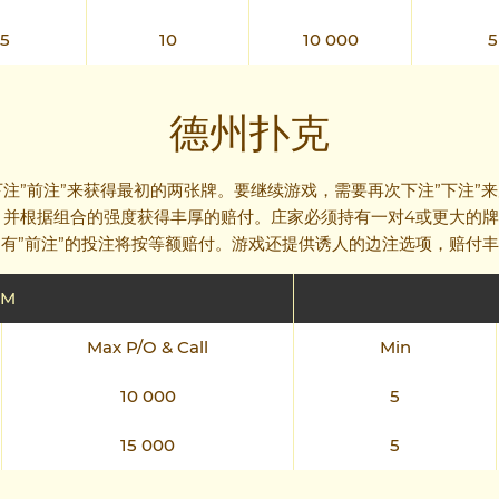
5
10
10 000
5
德州扑克
下注”前注”来获得最初的两张牌。要继续游戏，需要再次下注”下注”
并根据组合的强度获得丰厚的赔付。庄家必须持有一对4或更大的牌
有”前注”的投注将按等额赔付。游戏还提供诱人的边注选项，赔付
EM
Max P/O & Call
Min
10 000
5
15 000
5