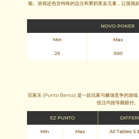
验。游戏还包含特殊的边注和累积奖金元素，让游戏始
NOVO POKER
Min
Max
25
500
百家乐 (Punto Banco) 是一款玩家与赌场
投注均按等额赔付。
EZ PUNTO
DIFFER
Min
Max
All Tables 5