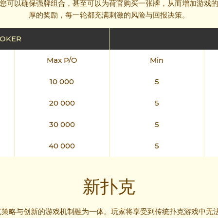
您可以确保强牌组合，甚至可以为荷官购买一张牌，从而增加游戏
厚的奖励，每一轮都充满刺激的风险与回报决策。
POKER
Max P/O
Min
10 000
5
20 000
5
30 000
5
40 000
5
新扑克
的扑克策略与创新的游戏机制融为一体。玩家将享受到传统扑克游戏中