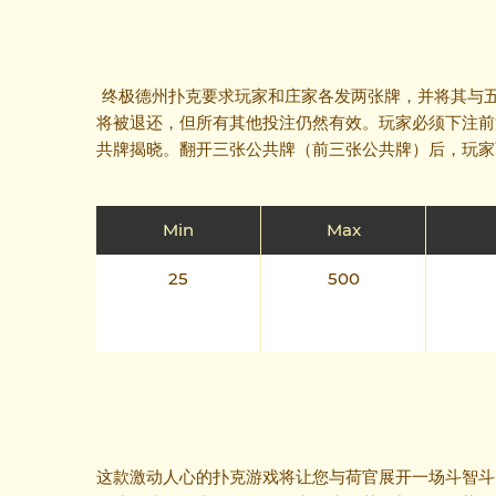
终极德州扑克要求玩家和庄家各发两张牌，并将其与五
将被退还，但所有其他投注仍然有效。玩家必须下注前注
共牌揭晓。翻开三张公共牌（前三张公共牌）后，玩家
Min
Max
25
500
这款激动人心的扑克游戏将让您与荷官展开一场斗智斗