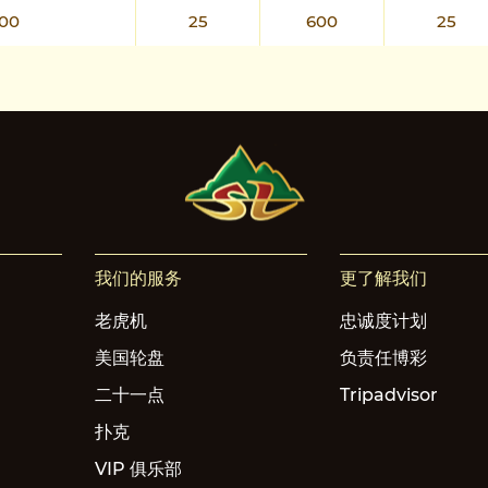
000
25
600
25
我们的服务
更了解我们
老虎机
忠诚度计划
美国轮盘
负责任博彩
二十一点
Tripadvisor
扑克
VIP 俱乐部