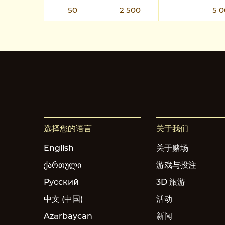
50
2 500
5 
选择您的语言
关于我们
English
关于赌场
ქართული
游戏与投注
Русский
3D 旅游
中文 (中国)
活动
Azərbaycan
新闻