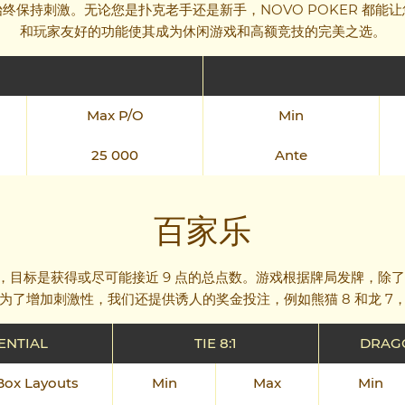
终保持刺激。无论您是扑克老手还是新手，NOVO POKER 都能
和玩家友好的功能使其成为休闲游戏和高额竞技的完美之选。
Max P/O
Min
25 000
Ante
百家乐
竞争的游戏，目标是获得或尽可能接近 9 点的总点数。游戏根据牌局发牌
为了增加刺激性，我们还提供诱人的奖金投注，例如熊猫 8 和龙 7
ENTIAL
TIE 8:1
DRAGO
 Box Layouts
Min
Max
Min