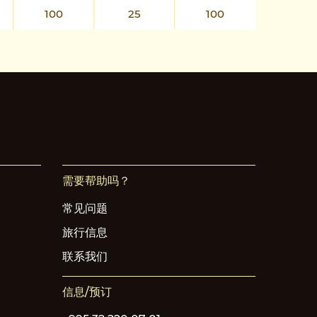
100
25
100
需要帮助吗？
常见问题
旅行信息
联系我们
信息/预订