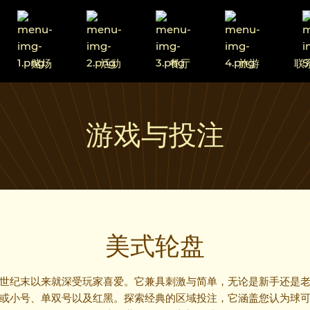
赌场
活动
餐厅
旅游
联
游戏与投注
美式轮盘
8世纪末以来就深受玩家喜爱。它兼具刺激与简单，无论是新手还是
或小号、单双号以及红黑。探索经典的区域投注，它涵盖您认为球