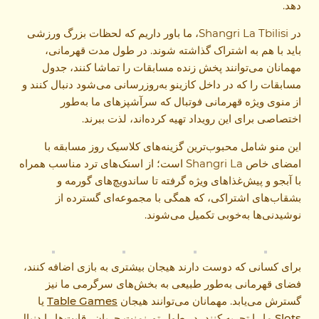
دهد.
در Shangri La Tbilisi، ما باور داریم که لحظات بزرگ ورزشی
باید با هم به اشتراک گذاشته شوند. در طول مدت قهرمانی،
مهمانان می‌توانند پخش زنده مسابقات را تماشا کنند، جدول
مسابقات را که در داخل کازینو به‌روزرسانی می‌شود دنبال کنند و
از منوی ویژه قهرمانی فوتبال که سرآشپزهای ما به‌طور
اختصاصی برای این رویداد تهیه کرده‌اند، لذت ببرند.
این منو شامل محبوب‌ترین گزینه‌های کلاسیک روز مسابقه با
امضای خاص Shangri La است؛ از اسنک‌های ترد مناسب همراه
با آبجو و پیش‌غذاهای ویژه گرفته تا ساندویچ‌های گورمه و
بشقاب‌های اشتراکی، که همگی با مجموعه‌ای گسترده از
نوشیدنی‌ها به‌خوبی تکمیل می‌شوند.
برای کسانی که دوست دارند هیجان بیشتری به بازی اضافه کنند،
فضای قهرمانی به‌طور طبیعی به بخش‌های سرگرمی ما نیز
گسترش می‌یابد. مهمانان می‌توانند هیجان
Table Games
یا
Slots
ما را تجربه کنند، در طول تورنمنت جریان رقابت‌ها را دنبال