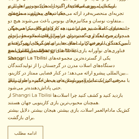
سینمایی، موسیقی‌های فراگیر، راندهای بونوس تعاملی و
بازیکنان امروزی اسلات‌ها را انتخاب می‌کنند، زیرا هر بازی
جکپات‌های پیش‌رونده می‌شود.
تجربه‌ای منحصربه‌فرد ارائه می‌دهد. تم‌های مختلف، سطح‌های
متفاوت نوسان و مکانیزم‌های بونوس باعث می‌شوند هیچ دو
جلسه بازی کاملاً شبیه هم نباشند. چه بازی‌های کلاسیک همیشگی
تحقیقات صنعت نیز نشان می‌دهد که کازینوهای سراسر جهان
را ترجیح دهید و چه جدیدترین عناوین ارائه‌شده توسط برترین
همچنان سرمایه‌گذاری گسترده‌ای در سالن‌های اسلات خود انجام
تأمین‌کنندگان بازی جهان را، اسلات‌ها برای هر سبک بازی گزینه‌ای
می‌دهند و با معرفی کابینت‌های جدید، نمایشگرهای بهبودیافته و
مناسب ارائه می‌دهند.
تجربه اسلات در Shangri La Tbilisi
فناوری‌های نوآورانه بازی، به تقاضای رو به رشد بازیکنان پاسخ
یکی از گسترده‌ترین مجموعه‌های
می‌دهند.
Shangri La Tbilisi
دستگاه‌های اسلات مدرن در گرجستان را از تولیدکنندگان
بین‌المللی پیشرو ارائه می‌دهد؛ در کنار فضایی ممتاز در کازینو،
خدماتی استثنایی و پروموشن‌های هیجان‌انگیز در طول سال.
با معرفی کش‌بک مادام‌العمر اسلات جدید، هر جلسه واجد شرایط
حتی پاداش‌دهنده‌تر می‌شود.
از Shangri La Tbilisi بازدید کنید و کشف کنید چرا اسلات‌ها
همچنان محبوب‌ترین بازی کازینویی جهان هستند.
کش‌بک مادام‌العمر اسلات. بازی بیشتر. هیجان بیشتر. دلایل بیشتر
برای بازگشت.
ادامه مطلب