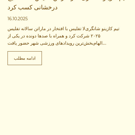
درخشانی کسب کرد
16.10.2025
تیم کازینو شانگری‌لا تفلیس با افتخار در ماراتن سالانه تفلیس
۲۰۲۵ شرکت کرد و همراه با صدها دونده در یکی از
الهام‌بخش‌ترین رویدادهای ورزشی شهر حضور یافت.
شرکت‌کنندگان ما در مسیر ۱۰ کیلومتری استقامت و اراده‌ای
چشمگیر نشان دادند. بهترین زمان ۴۸ دقیقه و ۴۲ ثانیه بود و سایر
ادامه مطلب
اعضا نیز در حدود ۵۱ دقیقه به خط پایان رسیدند، که تیم ما را در
میان برترین گروه‌های شرکتی قرار داد.
همکاران زن نیز با روحیه بالا مسیر را طی کرده و بین ۱ ساعت و
۱۷ تا ۱ ساعت و ۲۵ دقیقه از خط پایان عبور کردند.
هلن کین، مدیر کل کازینو شانگری‌لا تفلیس گفت: «ماراتن تفلیس
ارزش‌های ما در شانگری‌لا را به‌خوبی نشان می‌دهد – انضباط،
پایداری و اتحاد.»
شرکت در این ماراتن بار دیگر باور شرکت به تعادل سالم بین کار
و زندگی را تأیید کرد.