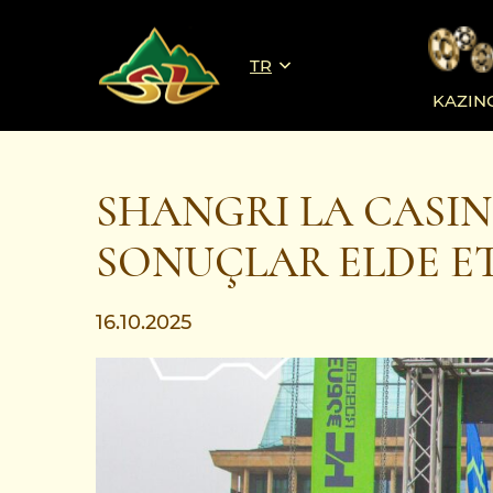
TR
KAZIN
SHANGRI LA CASIN
SONUÇLAR ELDE E
16.10.2025