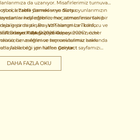
lanlarımıza da uzanıyor. Misafirlerimiz turnuva
boyunca
utbol, lezzetli yemekler ve dünya
Table Games
veya
Slots
oyunlarımızın
eyecanını keşfedebilir, maç atmosferini takip
tandartlarında eğlence her zaman insanları bir
debilir ya da akşamı
raya getirmiştir. Bu yaz Shangri La Tbilisi,
VIP
alanımızın konforu ve
ahremiyetinde geçirebilirler.
araftarların
IFA Dünya Kupası 2026 deneyimimiz, özel
FIFA
Dünya Kupası 2026’nın her
olünü, her zaferini ve her unutulmaz anını
enümüz ve eğlence seçeneklerimiz hakkında
utlayabileceği yer haline geliyor.
aha fazla bilgi için lütfen
Contact
sayfamızı
iyaret edin.
DAHA FAZLA OKU