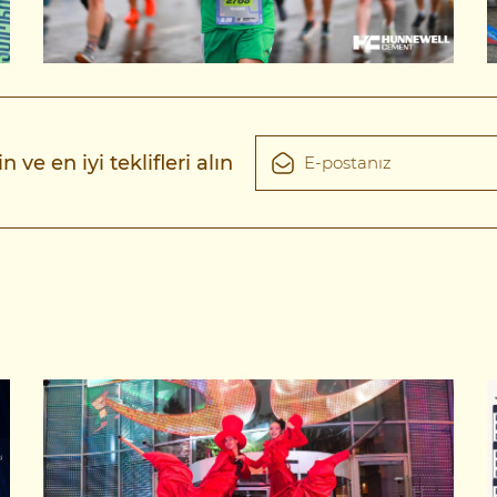
 ve en iyi teklifleri alın