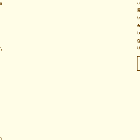
a
bir kez daha doğruladı.
a
F
h
s
e
a
m
t
F
r,
g
m
k
d
,
z
en