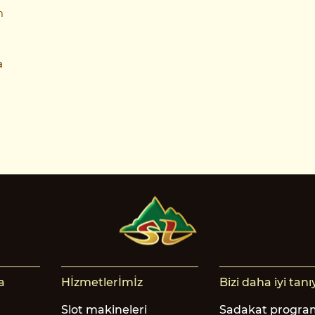
m
a
a
Hİzmetlerİmİz
Bizi daha iyi tanı
Slot makineleri
Sadakat progra