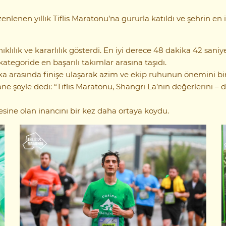
zenlenen yıllık Tiflis Maratonu’na gururla katıldı ve şehrin en 
klılık ve kararlılık gösterdi. En iyi derece 48 dakika 42 saniye
ategoride en başarılı takımlar arasına taşıdı.
akika arasında finişe ulaşarak azim ve ekip ruhunun önemini bi
şöyle dedi: “Tiflis Maratonu, Shangri La’nın değerlerini – disi
esine olan inancını bir kez daha ortaya koydu.