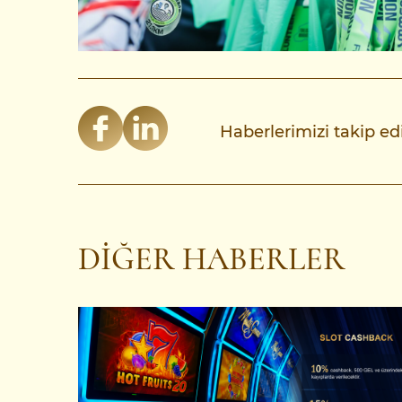
Haberlerimizi takip edin
DİĞER HABERLER