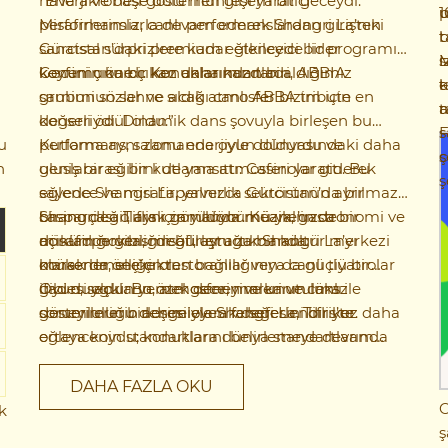
hava akrobasi gösterileri gibi yaratıcı
“Enerji ve neşe dolu muhteşem bir geceydi.
1
u
p
performanslarla devam ederek Shangri La’nın
Misafirlerimiz, canlı performanslardan girişteki
t
b
Gürcistan’daki premium eğlencede lider
sanatsal sürprizlere kadar etkileyici bir programın
s
i
M
konumunu bir kez daha kanıtladı.
keyfini çıkardı. Konuklarımızdan aldığımız
Gecenin öne çıkan anlarından biri, ABBIA
e
t
k
samimi sözler ve sıcak atmosfer bizim için en
grubunun sahne aldığı canlı ABBA tribute
n
t
a
değerli ödül oldu.”
konseriydi. Dinamik dans şovuyla birleşen bu
F
s
u
performans, salonu enerjiyle doldurdu ve
Kutlama aynı zamanda oyun dünyasındaki daha
ç
s
n
uluslararası bir kutlama atmosferi yarattı. Bu
geniş bir eğilimi de yansıttı: Casinolar giderek
ş
sayede Shangri La, yalnızca Gürcistan’da bir
eğlence ve misafirperverlik sektörünün ayrılmaz
casino değil, aynı zamanda müzik, gastronomi ve
bir parçası olarak görülüyor. Keane’in de
Shangri La Tiflis için yıldönümü yalnızca bir
misafirperverliğin buluştuğu bir kültür merkezi
açıkladığı gibi, misafirler artık Shangri La’yı
dönüm noktası değil, aynı zamanda
olarak da öne çıktı.
konserler, seçkin restoranlar veya canlı tiyatrolar
mükemmelliğe olan bağlılığının da güçlü bir
gibi duyguların, atmosferin ve unutulmaz
ifadesi oldu. Bu özel gece, markanın lüks ile
Oyun, seçkin yemek deneyimleri ve canlı
deneyimlerin adresi olarak değerlendiriyor.
sorumluluğu dengeleyen felsefesini bir kez daha
gösterilerin birleşimiyle Shangri La, Tiflis’te
ortaya koydu; konuklara dünya standartlarında
eğlencenin standartlarını belirlemeye devam
hizmet sunarken güveni, güvenliği ve
ediyor ve şehrin en canlı destinasyonlarından biri
misafirperverliği ön planda tuttu.
olmayı sürdürüyor. Misafirler kutlamadan
DAHA FAZLA OKU
O
unutulmaz anılarla ayrıldı ve Shangri La’nın
k
ş
gerçekten de “şehrin en büyük oyunu” olduğunu